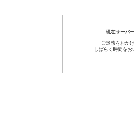
現在サーバ
ご迷惑をおか
しばらく時間をお