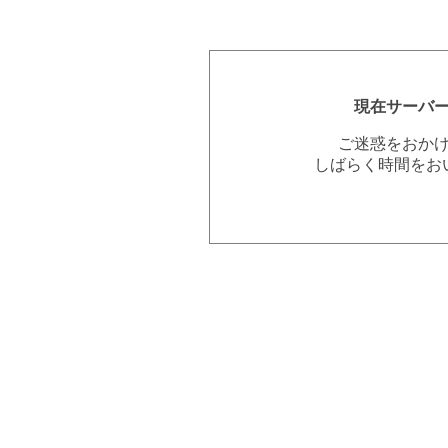
現在サーバ
ご迷惑をおか
しばらく時間をお