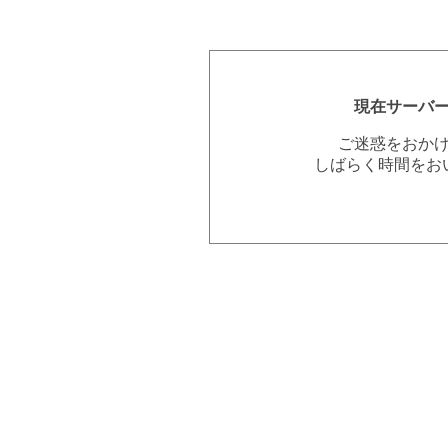
現在サーバ
ご迷惑をおか
しばらく時間をお