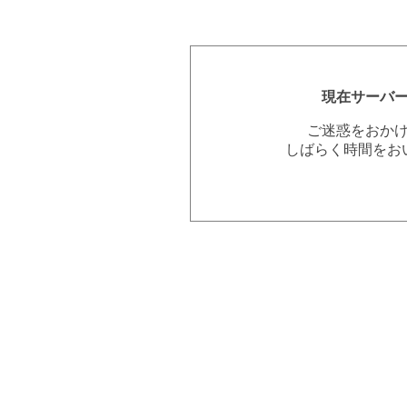
現在サーバ
ご迷惑をおか
しばらく時間をお