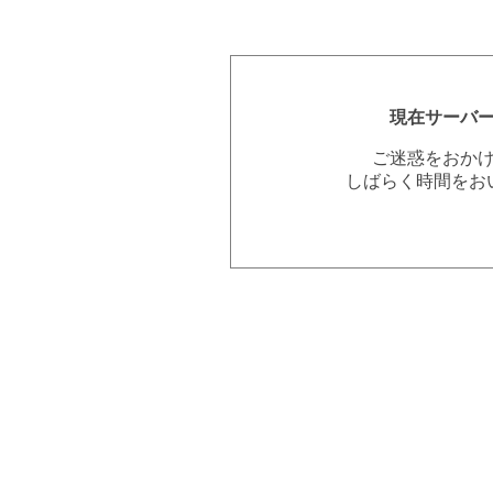
現在サーバ
ご迷惑をおか
しばらく時間をお