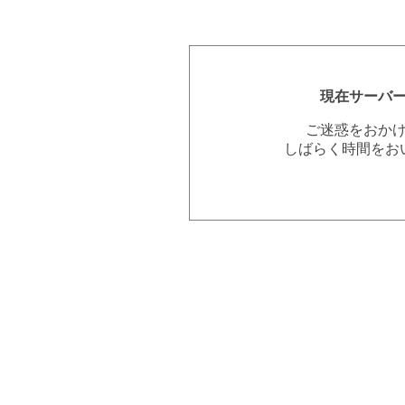
現在サーバ
ご迷惑をおか
しばらく時間をお