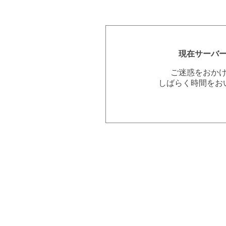
現在サーバ
ご迷惑をおか
しばらく時間をお