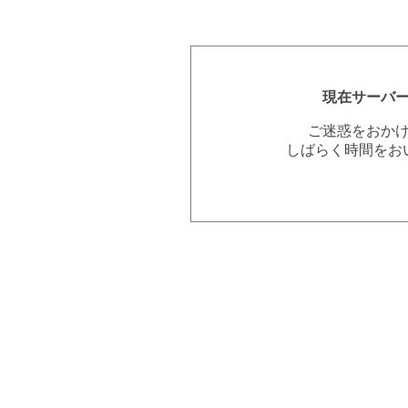
現在サーバ
ご迷惑をおか
しばらく時間をお