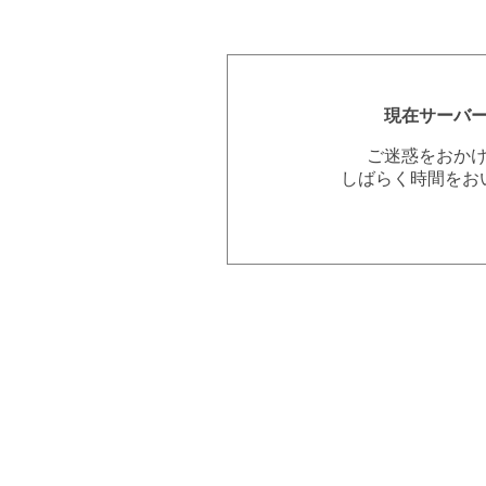
現在サーバ
ご迷惑をおか
しばらく時間をお