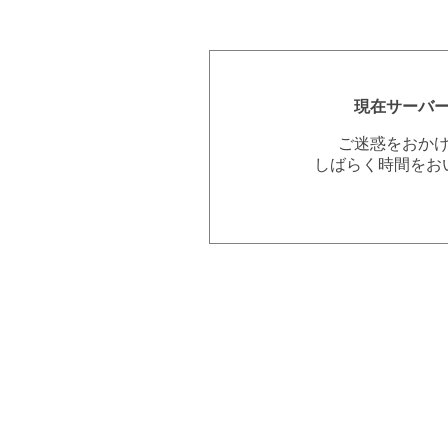
現在サーバ
ご迷惑をおか
しばらく時間をお