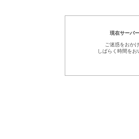
現在サーバ
ご迷惑をおか
しばらく時間をお