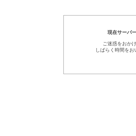
現在サーバ
ご迷惑をおか
しばらく時間をお