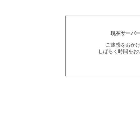
現在サーバ
ご迷惑をおか
しばらく時間をお