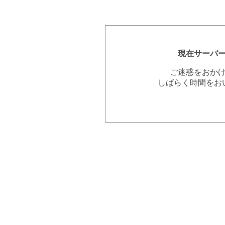
現在サーバ
ご迷惑をおか
しばらく時間をお