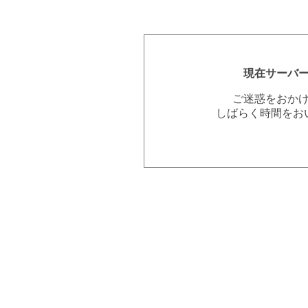
現在サーバ
ご迷惑をおか
しばらく時間をお