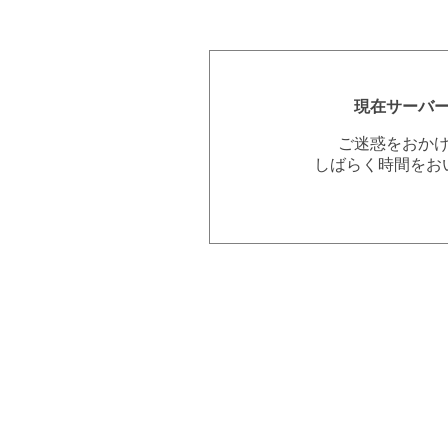
現在サーバ
ご迷惑をおか
しばらく時間をお