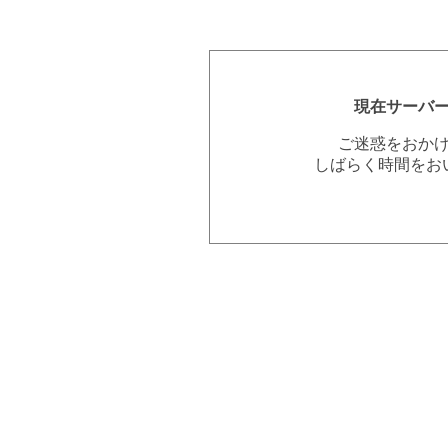
現在サーバ
ご迷惑をおか
しばらく時間をお