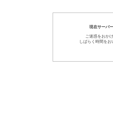
現在サーバ
ご迷惑をおか
しばらく時間をお