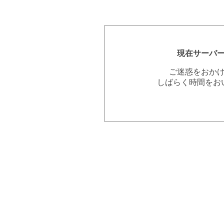
現在サーバ
ご迷惑をおか
しばらく時間をお