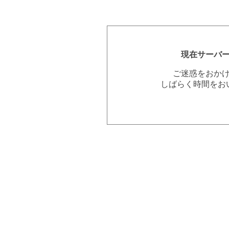
現在サーバ
ご迷惑をおか
しばらく時間をお