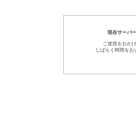
現在サーバ
ご迷惑をおか
しばらく時間をお