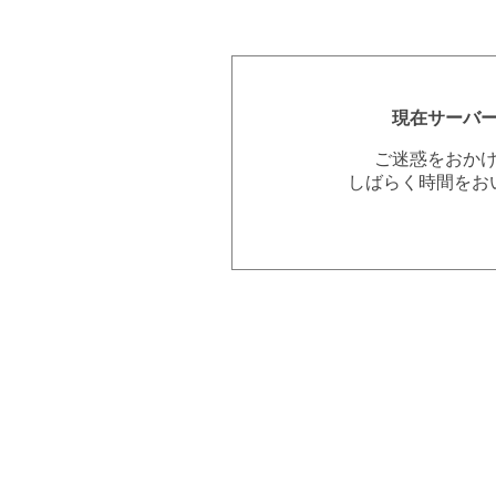
現在サーバ
ご迷惑をおか
しばらく時間をお