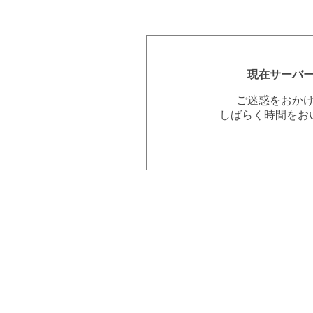
現在サーバ
ご迷惑をおか
しばらく時間をお