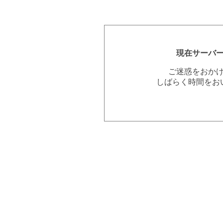
現在サーバ
ご迷惑をおか
しばらく時間をお