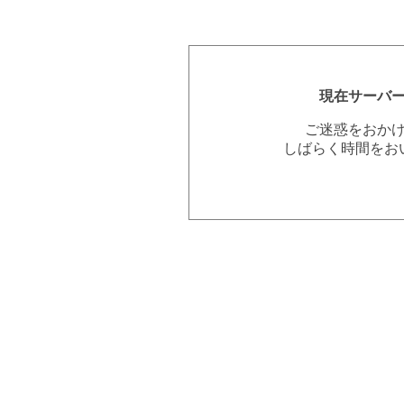
現在サーバ
ご迷惑をおか
しばらく時間をお