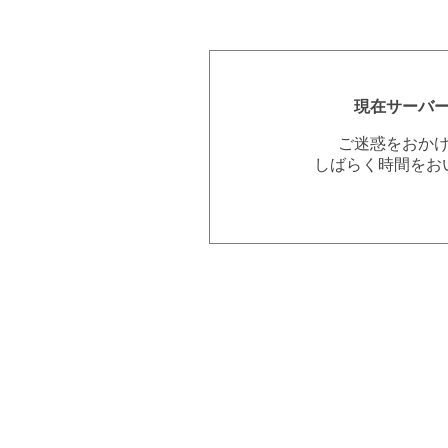
現在サーバ
ご迷惑をおか
しばらく時間をお