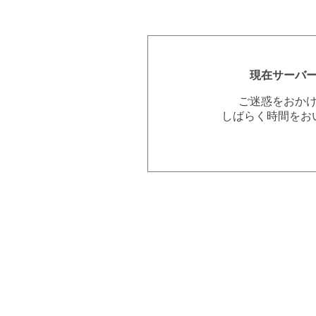
現在サーバ
ご迷惑をおか
しばらく時間をお