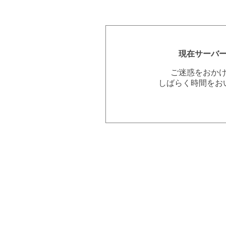
現在サーバ
ご迷惑をおか
しばらく時間をお