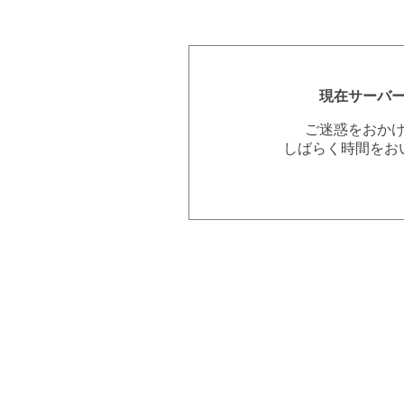
現在サーバ
ご迷惑をおか
しばらく時間をお