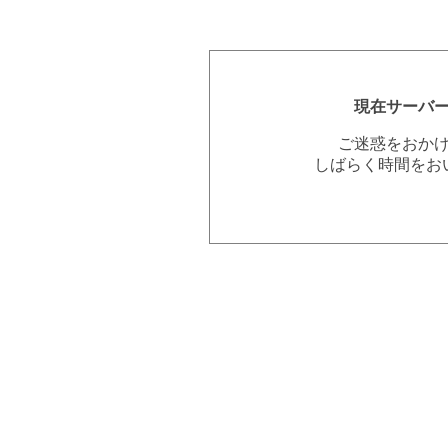
現在サーバ
ご迷惑をおか
しばらく時間をお