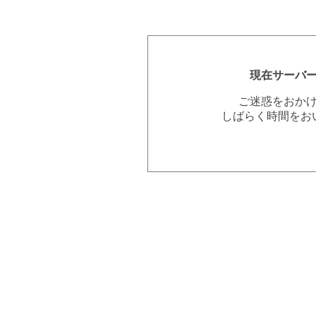
現在サーバ
ご迷惑をおか
しばらく時間をお