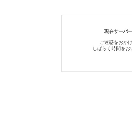
現在サーバ
ご迷惑をおか
しばらく時間をお