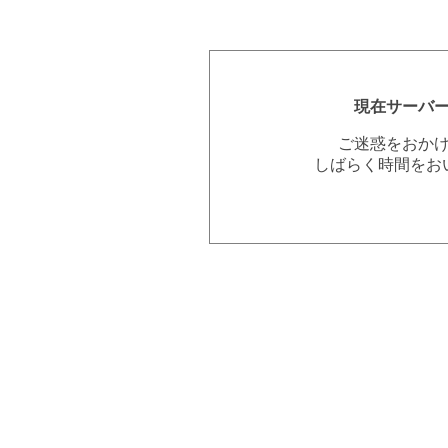
現在サーバ
ご迷惑をおか
しばらく時間をお