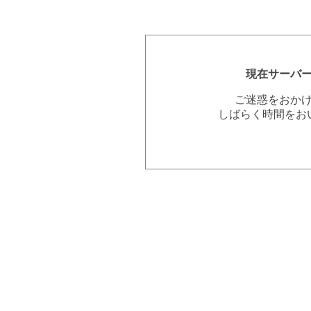
現在サーバ
ご迷惑をおか
しばらく時間をお