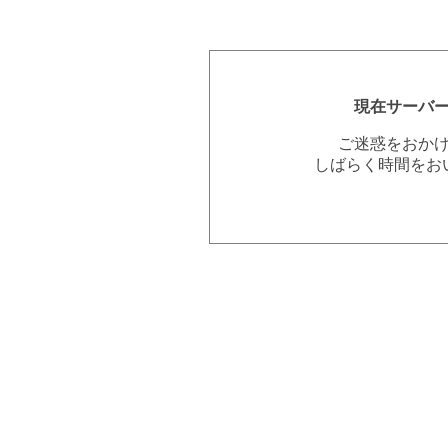
現在サーバ
ご迷惑をおか
しばらく時間をお