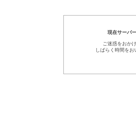
現在サーバ
ご迷惑をおか
しばらく時間をお