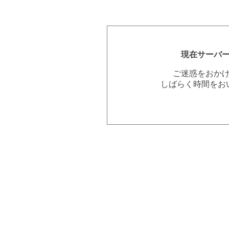
現在サーバ
ご迷惑をおか
しばらく時間をお