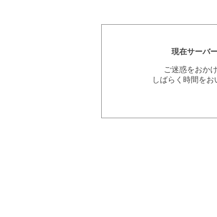
現在サーバ
ご迷惑をおか
しばらく時間をお