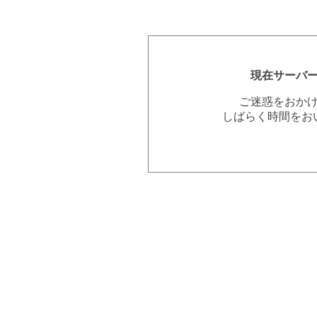
現在サーバ
ご迷惑をおか
しばらく時間をお