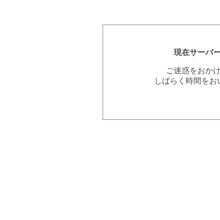
現在サーバ
ご迷惑をおか
しばらく時間をお