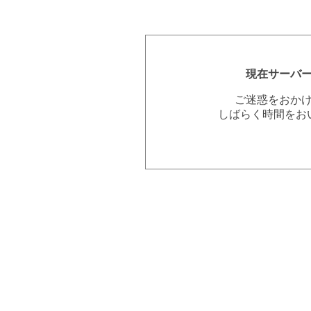
現在サーバ
ご迷惑をおか
しばらく時間をお