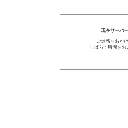
現在サーバ
ご迷惑をおか
しばらく時間をお