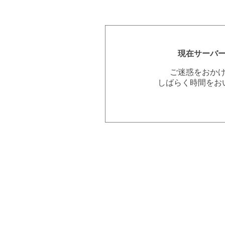
現在サーバ
ご迷惑をおか
しばらく時間をお