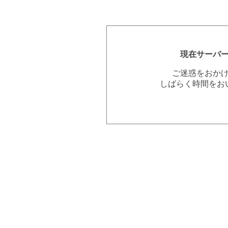
現在サーバ
ご迷惑をおか
しばらく時間をお