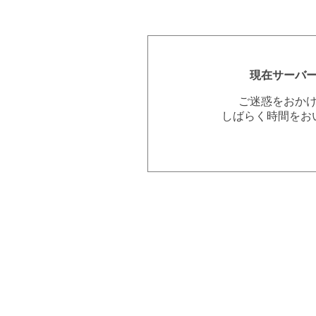
現在サーバ
ご迷惑をおか
しばらく時間をお