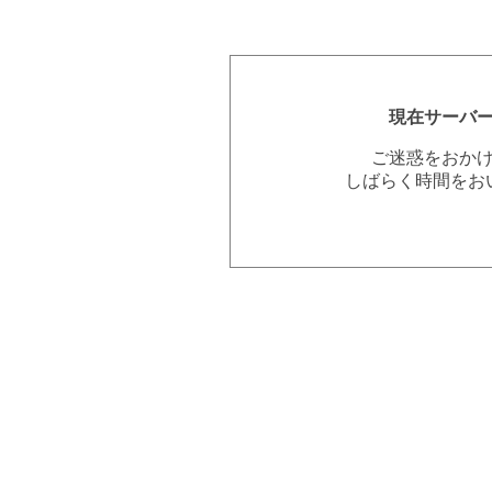
現在サーバ
ご迷惑をおか
しばらく時間をお