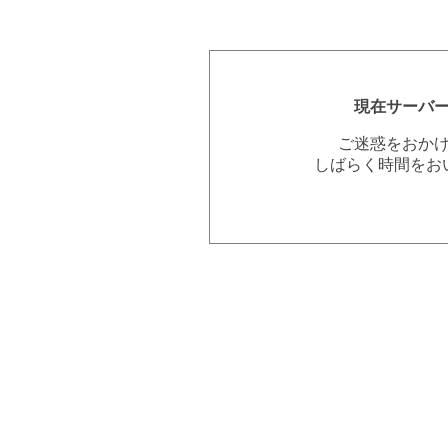
現在サーバ
ご迷惑をおか
しばらく時間をお