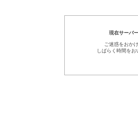
現在サーバ
ご迷惑をおか
しばらく時間をお