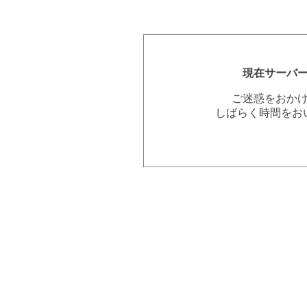
現在サーバ
ご迷惑をおか
しばらく時間をお