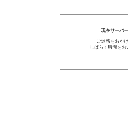
現在サーバ
ご迷惑をおか
しばらく時間をお